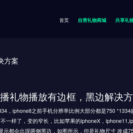
首页
自营礼物商城
共享礼
决方案
播礼物播放有边框，黑边解决方
334
，
iphone8
之前手机分辨率比例大部分都是
750 *1334
前不一样了，变的窄长，比如苹果的
iphoneX
，
iphone11,i
显示都会出现两侧黑边，如图所示，但是礼物尺寸 改成
7